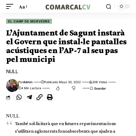
Aa
EL CAMP DE MORVEDRE
L’Ajuntament de Sagunt instarà
el Govern que instal·le pantalles
acústiques en l’AP-7 al seu pas
pel municipi
NULL
Por
Admin
Publicado Mayo 30, 2022
308 Vistas
4 Min Lectura
NULL
També sol·licitarà que en futures repavimentacions
s’utilitzen aglomerats fonoabsorbents que ajuden a