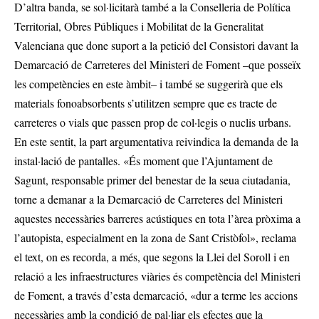
D’altra banda, se sol·licitarà també a la Conselleria de Política
Territorial, Obres Públiques i Mobilitat de la Generalitat
Valenciana que done suport a la petició del Consistori davant la
Demarcació de Carreteres del Ministeri de Foment –que posseïx
les competències en este àmbit– i també se suggerirà que els
materials fonoabsorbents s’utilitzen sempre que es tracte de
carreteres o vials que passen prop de col·legis o nuclis urbans.
En este sentit, la part argumentativa reivindica la demanda de la
instal·lació de pantalles. «És moment que l’Ajuntament de
Sagunt, responsable primer del benestar de la seua ciutadania,
torne a demanar a la Demarcació de Carreteres del Ministeri
aquestes necessàries barreres acústiques en tota l’àrea pròxima a
l’autopista, especialment en la zona de Sant Cristòfol», reclama
el text, on es recorda, a més, que segons la Llei del Soroll i en
relació a les infraestructures viàries és competència del Ministeri
de Foment, a través d’esta demarcació, «dur a terme les accions
necessàries amb la condició de pal·liar els efectes que la