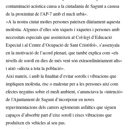
contaminació acústica causa a la ciutadania de Sagunt a casusa
de la proximitat de l’AP-7 amb el nucli urbà».
«A la nostra ciutat moltes persones pateixen diàriament aquesta
molèstia. Algunes d’elles són xiquets i xiquetes i persones amb
necessitats especials que assisteixen al Col·legi d’Educació
Especial i al Centre d’Ocupació de Sant Cristòfol», s’assenyala
en la motivació de l’acord plenari, que també explica com «els
nivells de soroll en dies de més vent són extraordinàriament alts»
i això «afecta a tota la població».
Així mateix, i amb la finalitat d’evitar sorolls i vibracions que
impliquen molèstia, risc o malestar per a les persones així com
efectes negatius sobre el medi ambient, s’anunciava la «intenció»
de l’Ajuntament de Sagunt d’incorporar en noves
repavimentacions dels carrers aglomerats asfàltics que siguen
capaços d’absorbir part d’eixe soroll i eixes vibracions que
produïxen els vehicles al seu pas.