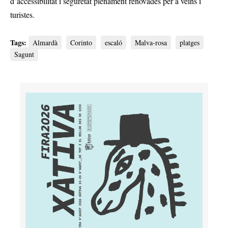
d’accessibilitat i seguretat plenament renovades per a veïns i
turistes.
Tags:
Almardà
Corinto
escaló
Malva-rosa
platges
Sagunt