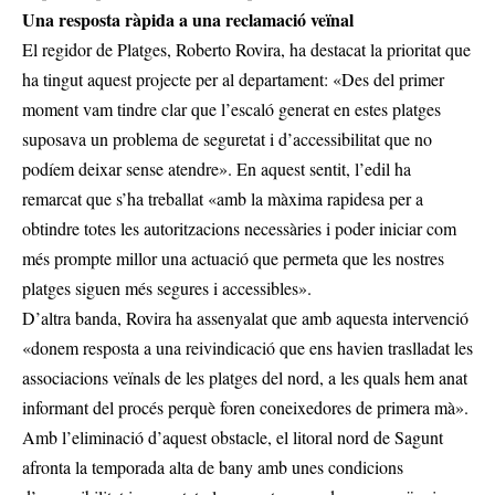
Una resposta ràpida a una reclamació veïnal
El regidor de Platges, Roberto Rovira, ha destacat la prioritat que
ha tingut aquest projecte per al departament: «Des del primer
moment vam tindre clar que l’escaló generat en estes platges
suposava un problema de seguretat i d’accessibilitat que no
podíem deixar sense atendre». En aquest sentit, l’edil ha
remarcat que s’ha treballat «amb la màxima rapidesa per a
obtindre totes les autoritzacions necessàries i poder iniciar com
més prompte millor una actuació que permeta que les nostres
platges siguen més segures i accessibles».
D’altra banda, Rovira ha assenyalat que amb aquesta intervenció
«donem resposta a una reivindicació que ens havien traslladat les
associacions veïnals de les platges del nord, a les quals hem anat
informant del procés perquè foren coneixedores de primera mà».
Amb l’eliminació d’aquest obstacle, el litoral nord de Sagunt
afronta la temporada alta de bany amb unes condicions