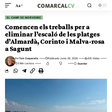
Aa
EL CAMP DE MORVEDRE
Comencen els treballs per a
eliminar l’escaló de les platges
d’Almardà, Corinto i Malva-rosa
a Sagunt
Por
Toni Cuquerella
Publicado Junio 26, 2026
435 Vistas
3 Min Lectura