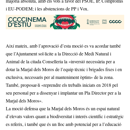
majoria absoluta, amb els vots a favor del PSOE, IP, Compromís
i EU-PODEM; i les abstencions de PP i Vox.
Així mateix, amb l’aprovació d’esta moció es va acordar també
que l’Ajuntament sol·licite a la Direcció de Medi Natural i
Animal de la citada Conselleria la «inversió necessària per a
dotar la Marjal dels Moros de l’equip tècnic i brigades fixes i en
exclusiva, necessaris per al manteniment òptim» de la zona.
També, proposar-li «reprendre els treballs iniciats en 2018 pel
seu personal per a dissenyar i implantar un Pla Director per a la
Marjal dels Moros».
La moció defensa que la Marjal dels Moros és un espai natural
d’elevats valors quant a biodiversitat i interés científic i estratègic
es referix, i també que és un lloc amb potencial per a l’educació