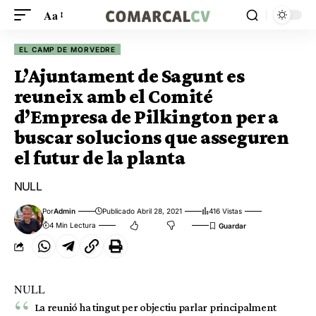
Aa
EL CAMP DE MORVEDRE
L’Ajuntament de Sagunt es
reuneix amb el Comité
d’Empresa de Pilkington per a
buscar solucions que asseguren
el futur de la planta
NULL
Por
Admin
Publicado Abril 28, 2021
416 Vistas
4 Min Lectura
NULL
La reunió ha tingut per objectiu parlar principalment