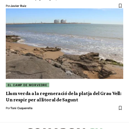
Por
Javier Ruiz
EL CAMP DE MORVEDRE
Llum verda a la regeneració de la platja del Grau Vell:
Un respir per al litoral de Sagunt
Por
Toni Cuquerella