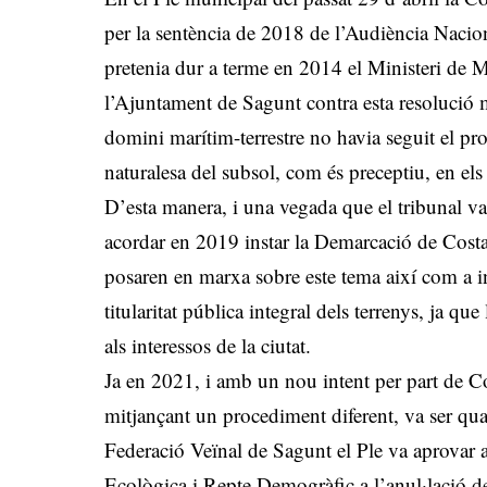
per la sentència de 2018 de l’Audiència Nacion
pretenia dur a terme en 2014 el Ministeri de 
l’Ajuntament de Sagunt contra esta resolució m
domini marítim-terrestre no havia seguit el pr
naturalesa del subsol, com és preceptiu, en els
D’esta manera, i una vegada que el tribunal va 
acordar en 2019 instar la Demarcació de Costas
posaren en marxa sobre este tema així com a ini
titularitat pública integral dels terrenys, ja 
als interessos de la ciutat.
Ja en 2021, i amb un nou intent per part de Co
mitjançant un procediment diferent, va ser qua
Federació Veïnal de Sagunt el Ple va aprovar a l
Ecològica i Repte Demogràfic a l’anul·lació de