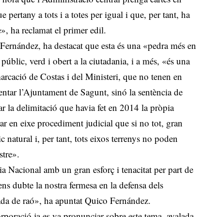
 pertany a tots i a totes per igual i que, per tant, ha
», ha reclamat el primer edil.
Fernández, ha destacat que esta és una «pedra més en
úblic, verd i obert a la ciutadania, i a més, «és una
arcació de Costas i del Ministeri, que no tenen en
sentar l’Ajuntament de Sagunt, sinó la sentència de
ar la delimitació que havia fet en 2014 la pròpia
 en eixe procediment judicial que si no tot, gran
 natural i, per tant, tots eixos terrenys no poden
stre».
a Nacional amb un gran esforç i tenacitat per part de
sens dubte la nostra fermesa en la defensa dels
regada de raó», ha apuntat Quico Fernández.
orporació ja es va pronunciar sobre este tema, avalada