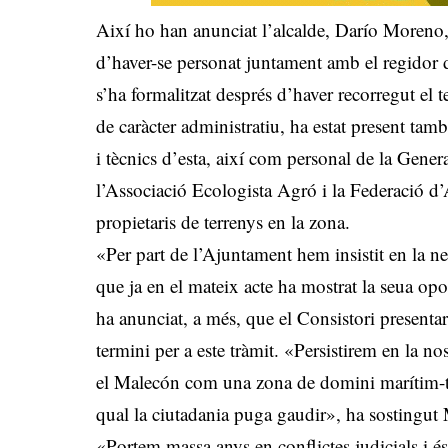
Així ho han anunciat l’alcalde, Darío Moreno
d’haver-se personat juntament amb el regidor d
s’ha formalitzat després d’haver recorregut el t
de caràcter administratiu, ha estat present ta
i tècnics d’esta, així com personal de la Gener
l’Associació Ecologista Agró i la Federació d’
propietaris de terrenys en la zona.
«Per part de l’Ajuntament hem insistit en la ne
que ja en el mateix acte ha mostrat la seua op
ha anunciat, a més, que el Consistori presentar
termini per a este tràmit. «Persistirem en la n
el Malecón com una zona de domini marítim-ter
qual la ciutadania puga gaudir», ha sostingut
«Portem massa anys en conflictes judicials i é