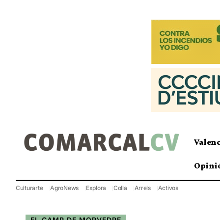
Valen
Opini
Culturarte
AgroNews
Explora
Colla
Arrels
Activos
EL CAMP DE MORVEDRE