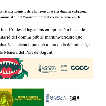
 als tècnics municipals, s’han personat este dimarts en la zona
n anunciat que el Consistori presentarà al·legacions en els
ims 15 dies al·legacions en oposició a l’acta de
mitació del domini públic marítim-terrestre que
at Valenciana i que deixa fora de la delimitació, i
 de Menera del Port de Sagunt.