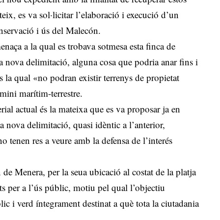
eix, es va sol·licitar l’elaboració i execució d’un
onservació i ús del Malecón.
enaça a la qual es trobava sotmesa esta finca de
 nova delimitació, alguna cosa que podria anar fins i
s la qual «no podran existir terrenys de propietat
mini marítim-terrestre.
erial actual és la mateixa que es va proposar ja en
 la nova delimitació, quasi idèntic a l’anterior,
o tenen res a veure amb la defensa de l’interés
e Menera, per la seua ubicació al costat de la platja
s per a l’ús públic, motiu pel qual l’objectiu
ic i verd íntegrament destinat a què tota la ciutadania