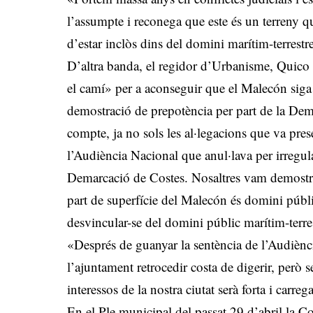
l’assumpte i reconega que este és un terreny que
d’estar inclòs dins del domini marítim-terrestre
D’altra banda, el regidor d’Urbanisme, Quico 
el camí» per a aconseguir que el Malecón siga p
demostració de prepotència per part de la Dem
compte, ja no sols les al·legacions que va pre
l’Audiència Nacional que anul·lava per irregul
Demarcació de Costes. Nosaltres vam demostrar
part de superfície del Malecón és domini públic
desvincular-se del domini públic marítim-terre
«Després de guanyar la sentència de l’Audiènci
l’ajuntament retrocedir costa de digerir, però 
interessos de la nostra ciutat serà forta i car
En el Ple municipal del passat 29 d’abril la C