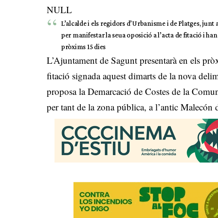
NULL
L’alcalde i els regidors d’Urbanisme i de Platges, junt
per manifestar la seua oposició a l’acta de fitació i ha
pròxims 15 dies
L’Ajuntament de Sagunt presentarà en els pròx
fitació signada aquest dimarts de la nova deli
proposa la Demarcació de Costes de la Comunit
per tant de la zona pública, a l’antic Malecón