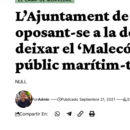
L’Ajuntament de
oposant-se a la d
deixar el ‘Malec
públic marítim-t
NULL
Por
Admin
Publicado Septiembre 21, 2021
3
Compartir En: