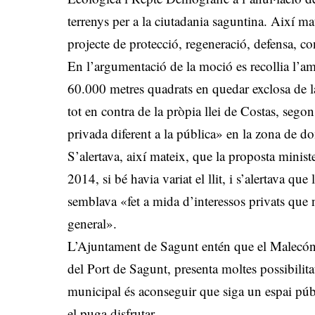
terrenys per a la ciutadania saguntina. Així mat
projecte de protecció, regeneració, defensa, c
En l’argumentació de la moció es recollia l’am
60.000 metres quadrats en quedar exclosa de la
tot en contra de la pròpia llei de Costas, segon
privada diferent a la pública» en la zona de do
S’alertava, així mateix, que la proposta minist
2014, si bé havia variat el llit, i s’alertava que
semblava «fet a mida d’interessos privats que n
general».
L’Ajuntament de Sagunt entén que el Malecón d
del Port de Sagunt, presenta moltes possibilitat
municipal és aconseguir que siga un espai públ
el puga disfrutar.