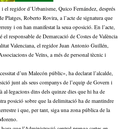
, i el regidor d’Urbanisme, Quico Fernández, després
e Platges, Roberto Rovira, a l’acte de signatura que
erreny i on han manifestat la seua oposició. En l’acte,
mbé el responsable de Demarcació de Costes de València
alitat Valenciana, el regidor Juan Antonio Guillén,
Associacions de Veïns, a més de personal tècnic i
cessitat d’un Malecón públic», ha declarat l’alcalde,
osició junt als seus companys de l’equip de Govern i
à al·legacions dins dels quinze dies que hi ha de
ostra posició sobre que la delimitació ha de mantindre
restre i que, per tant, siga una zona pública de la
 Moreno.
s hora que l’Administració central prenga cartes en