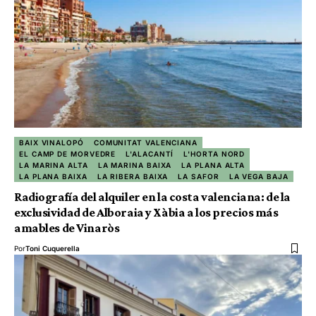
BAIX VINALOPÓ
COMUNITAT VALENCIANA
EL CAMP DE MORVEDRE
L'ALACANTÍ
L'HORTA NORD
LA MARINA ALTA
LA MARINA BAIXA
LA PLANA ALTA
LA PLANA BAIXA
LA RIBERA BAIXA
LA SAFOR
LA VEGA BAJA
Radiografía del alquiler en la costa valenciana: de la
exclusividad de Alboraia y Xàbia a los precios más
amables de Vinaròs
Por
Toni Cuquerella