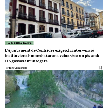
LA MARINA BAIXA
L’Ajuntament de Confrides exigeix la intervenció
institucional immediata: una veïna viu a un pis amb
116 gossos amuntegats
Por
Toni Cuquerella