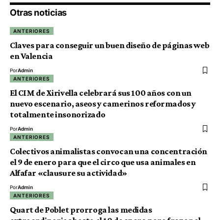
Otras noticias
ANTERIORES
Claves para conseguir un buen diseño de páginas web
en Valencia
Por
Admin
ANTERIORES
El CIM de Xirivella celebrará sus 100 años con un
nuevo escenario, aseos y camerinos reformados y
totalmente insonorizado
Por
Admin
ANTERIORES
Colectivos animalistas convocan una concentración
el 9 de enero para que el circo que usa animales en
Alfafar «clausure su actividad»
Por
Admin
ANTERIORES
Quart de Poblet prorroga las medidas