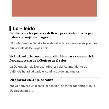
Lo + leído
Gandia tanca les piscines de Beniopa i Roís de Corella per
l’alerta taronja per pluges
L'Ajuntament de Gandia ha ordenat el tancament de les piscines
municipals de Beniopa i Roís…
València adjudica una cámara climática para reproducir la
flora autóctona de l’Albufera en El Saler
La Delegación de Devesa-Albufera del Ayuntamiento de
València ha adjudicado el suministro de una nueva…
On aparcar en la fira de Xàtiva
Xàtiva activarà un dispositiu especial de mobilitat entre el 15 i el
20 d’agost amb…