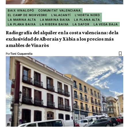
BAIX VINALOPÓ
COMUNITAT VALENCIANA
EL CAMP DE MORVEDRE
L'ALACANTÍ
L'HORTA NORD
LA MARINA ALTA
LA MARINA BAIXA
LA PLANA ALTA
LA PLANA BAIXA
LA RIBERA BAIXA
LA SAFOR
LA VEGA BAJA
Radiografía del alquiler en la costa valenciana: de la
exclusividad de Alboraia y Xàbia a los precios más
amables de Vinaròs
Por
Toni Cuquerella