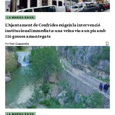
LA MARINA BAIXA
L’Ajuntament de Confrides exigeix la intervenció
institucional immediata: una veïna viu a un pis amb
116 gossos amuntegats
Por
Toni Cuquerella
LA MARINA BAIXA