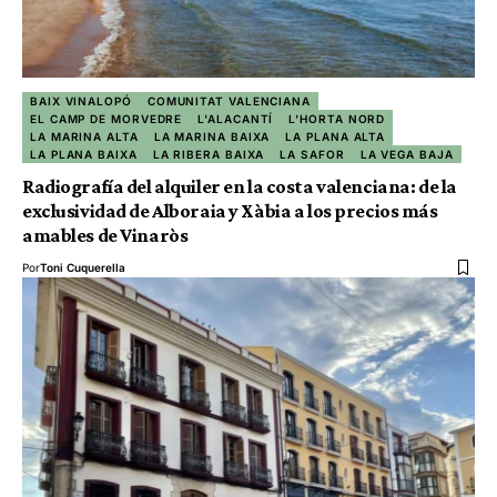
BAIX VINALOPÓ
COMUNITAT VALENCIANA
EL CAMP DE MORVEDRE
L'ALACANTÍ
L'HORTA NORD
LA MARINA ALTA
LA MARINA BAIXA
LA PLANA ALTA
LA PLANA BAIXA
LA RIBERA BAIXA
LA SAFOR
LA VEGA BAJA
Radiografía del alquiler en la costa valenciana: de la
exclusividad de Alboraia y Xàbia a los precios más
amables de Vinaròs
Por
Toni Cuquerella