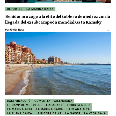
DEPORTES
LA MARINA BAIXA
Benidorm acoge a la élite del tablero de ajedrez con la
llegada del exsubcampeón mundial Gata Kamsky
Por
Javier Ruiz
BAIX VINALOPÓ
COMUNITAT VALENCIANA
EL CAMP DE MORVEDRE
L'ALACANTÍ
L'HORTA NORD
LA MARINA ALTA
LA MARINA BAIXA
LA PLANA ALTA
LA PLANA BAIXA
LA RIBERA BAIXA
LA SAFOR
LA VEGA BAJA