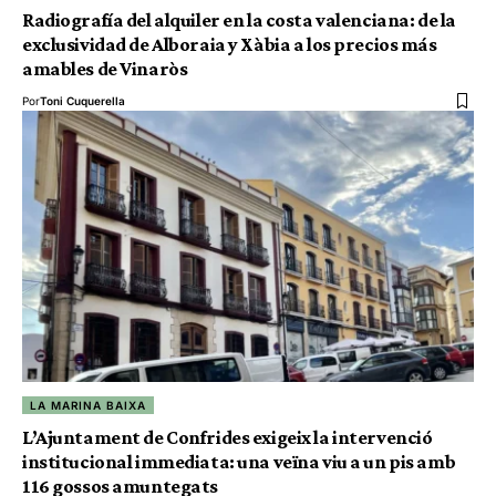
Radiografía del alquiler en la costa valenciana: de la
exclusividad de Alboraia y Xàbia a los precios más
amables de Vinaròs
Por
Toni Cuquerella
LA MARINA BAIXA
L’Ajuntament de Confrides exigeix la intervenció
institucional immediata: una veïna viu a un pis amb
116 gossos amuntegats