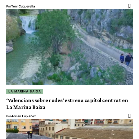
Por
Toni Cuquerella
LA MARINA BAIXA
‘Valencians sobre rodes’ estrena capítol centrat en
La Marina Baixa
Por
Adrián Lupiáñez