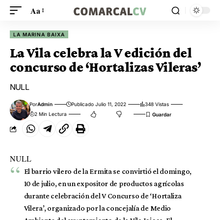
Aa
LA MARINA BAIXA
La Vila celebra la V edición del
concurso de ‘Hortalizas Vileras’
NULL
Por
Admin
Publicado Julio 11, 2022
348 Vistas
2 Min Lectura
NULL
El barrio vilero de la Ermita se convirtió el domingo,
10 de julio, en un expositor de productos agrícolas
durante celebración del V Concurso de ‘Hortaliza
Vilera’, organizado por la concejalía de Medio