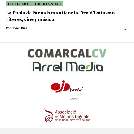
CULTURARTE
L'HORTA NORD
La Pobla de Farnals mantiene la Fira d’Estiu con
títeres, cine y música
Por
Javier Ruiz
Auditor