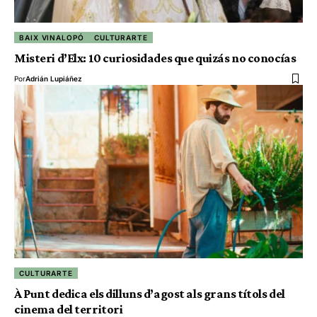
BAIX VINALOPÓ
CULTURARTE
Misteri d’Elx: 10 curiosidades que quizás no conocías
Por
Adrián Lupiáñez
CULTURARTE
À Punt dedica els dilluns d’agost als grans títols del
cinema del territori