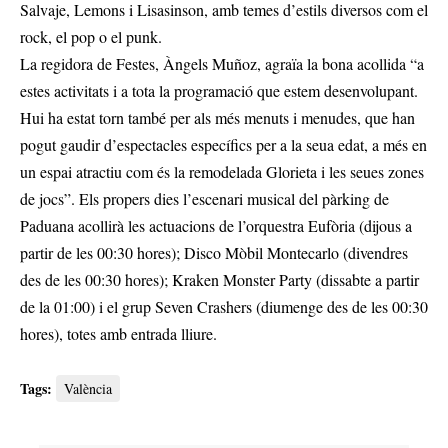
Salvaje, Lemons i Lisasinson, amb temes d’estils diversos com el
rock, el pop o el punk.
La regidora de Festes, Àngels Muñoz, agraïa la bona acollida “a
estes activitats i a tota la programació que estem desenvolupant.
Hui ha estat torn també per als més menuts i menudes, que han
pogut gaudir d’espectacles específics per a la seua edat, a més en
un espai atractiu com és la remodelada Glorieta i les seues zones
de jocs”. Els propers dies l’escenari musical del pàrking de
Paduana acollirà les actuacions de l’orquestra Eufòria (dijous a
partir de les 00:30 hores); Disco Mòbil Montecarlo (divendres
des de les 00:30 hores); Kraken Monster Party (dissabte a partir
de la 01:00) i el grup Seven Crashers (diumenge des de les 00:30
hores), totes amb entrada lliure.
Tags:
València