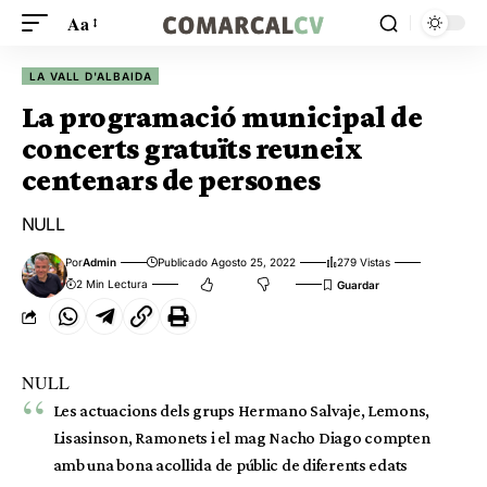
Aa
LA VALL D'ALBAIDA
La programació municipal de
concerts gratuïts reuneix
centenars de persones
NULL
Por
Admin
Publicado Agosto 25, 2022
279 Vistas
2 Min Lectura
NULL
Les actuacions dels grups Hermano Salvaje, Lemons,
Lisasinson, Ramonets i el mag Nacho Diago compten
amb una bona acollida de públic de diferents edats