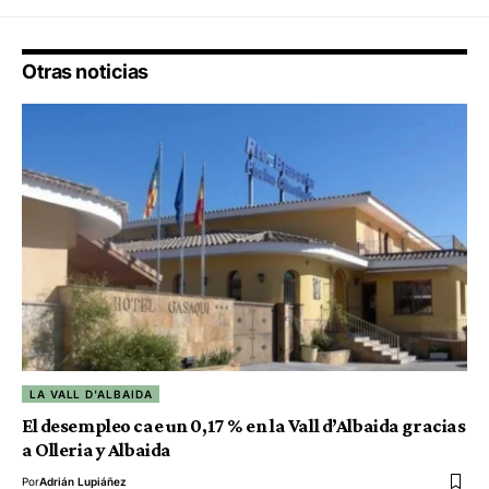
Otras noticias
LA VALL D'ALBAIDA
El desempleo cae un 0,17 % en la Vall d’Albaida gracias
a Olleria y Albaida
Por
Adrián Lupiáñez