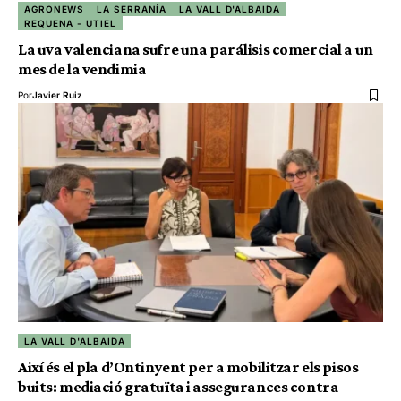
AGRONEWS
LA SERRANÍA
LA VALL D'ALBAIDA
REQUENA - UTIEL
La uva valenciana sufre una parálisis comercial a un
mes de la vendimia
Por
Javier Ruiz
LA VALL D'ALBAIDA
Així és el pla d’Ontinyent per a mobilitzar els pisos
buits: mediació gratuïta i assegurances contra