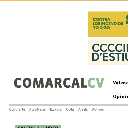
Valen
Opini
Culturarte
AgroNews
Explora
Colla
Arrels
Activos
VALENCIA CIUDAD