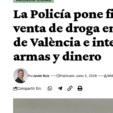
La Policía pone f
venta de droga en
de València e int
armas y dinero
Por
Javier Ruiz
Publicado Junio 5, 2026
966
Compartir En: