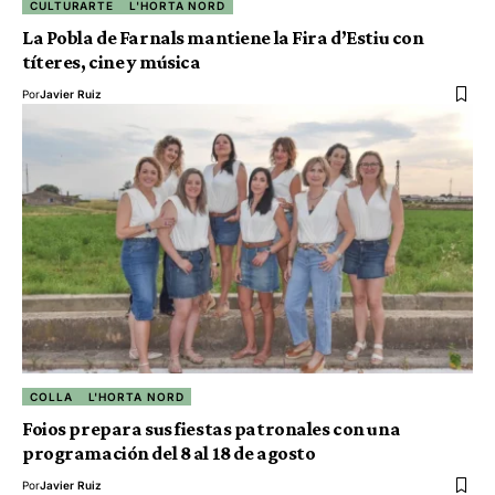
CULTURARTE
L'HORTA NORD
La Pobla de Farnals mantiene la Fira d’Estiu con
títeres, cine y música
Por
Javier Ruiz
COLLA
L'HORTA NORD
Foios prepara sus fiestas patronales con una
programación del 8 al 18 de agosto
Por
Javier Ruiz