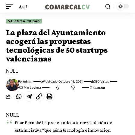
Aa
VALENCIA CIUDAD
La plaza del Ayuntamiento
acogerá las propuestas
tecnológicas de 50 startups
valencianas
NULL
Por
Admin
Publicado Octubre 19, 2021
380 Vistas
3 Min Lectura
NULL
Pilar Bernabé ha presentado la tercera edición de
esta iniciativa “que aúna tecnología e innovación