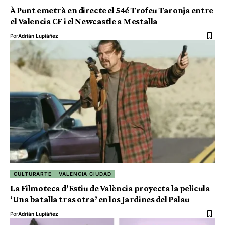
À Punt emetrà en directe el 54é Trofeu Taronja entre
el Valencia CF i el Newcastle a Mestalla
Por
Adrián Lupiáñez
CULTURARTE
VALENCIA CIUDAD
La Filmoteca d’Estiu de València proyecta la pelicula
‘Una batalla tras otra’ en los Jardines del Palau
Por
Adrián Lupiáñez