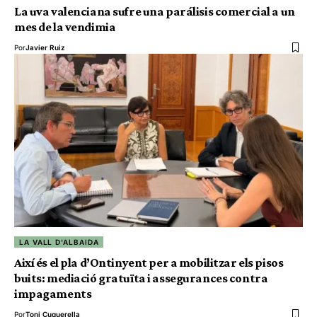
La uva valenciana sufre una parálisis comercial a un
mes de la vendimia
Por
Javier Ruiz
LA VALL D'ALBAIDA
Així és el pla d’Ontinyent per a mobilitzar els pisos
buits: mediació gratuïta i assegurances contra
impagaments
Por
Toni Cuquerella