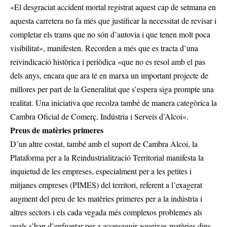
«El desgraciat accident mortal registrat aquest cap de setmana en
aquesta carretera no fa més que justificar la necessitat de revisar i
completar els trams que no són d’autovia i que tenen molt poca
visibilitat», manifesten. Recorden a més que es tracta d’una
reivindicació històrica i periòdica «que no es resol amb el pas
dels anys, encara que ara té en marxa un important projecte de
millores per part de la Generalitat que s’espera siga prompte una
realitat. Una iniciativa que recolza també de manera categòrica la
Cambra Oficial de Comerç, Indústria i Serveis d’Alcoi».
Preus de matèries primeres
D’un altre costat, també amb el suport de Cambra Alcoi, la
Plataforma per a la Reindustrialització Territorial manifesta la
inquietud de les empreses, especialment per a les petites i
mitjanes empreses (PIMES) del territori, referent a l’exagerat
augment del preu de les matèries primeres per a la indústria i
altres sectors i els cada vegada més complexos problemes als
quals s’han d’enfrontar per a aconseguir aqueixes matèries dins