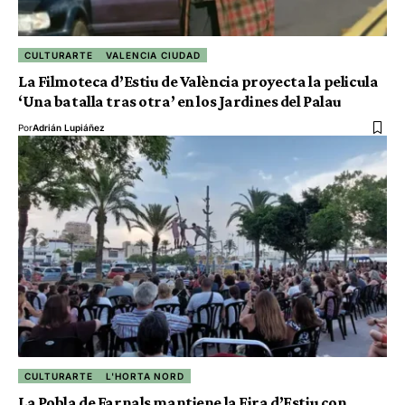
CULTURARTE
VALENCIA CIUDAD
La Filmoteca d’Estiu de València proyecta la pelicula
‘Una batalla tras otra’ en los Jardines del Palau
Por
Adrián Lupiáñez
CULTURARTE
L'HORTA NORD
La Pobla de Farnals mantiene la Fira d’Estiu con