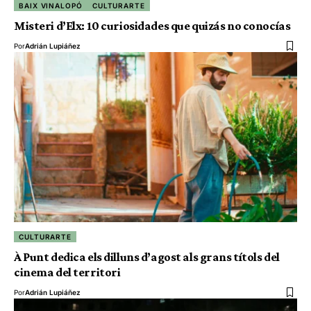
BAIX VINALOPÓ
CULTURARTE
Misteri d’Elx: 10 curiosidades que quizás no conocías
Por
Adrián Lupiáñez
CULTURARTE
À Punt dedica els dilluns d’agost als grans títols del
cinema del territori
Por
Adrián Lupiáñez