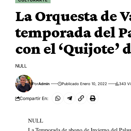
La Orquesta de V
temporada del Pa
con el ‘Quijote’ 
NULL
Por
Admin
Publicado Enero 10, 2022
343 Vi
Compartir En:
NULL
La Temporada de abono de Invierno del Palau d