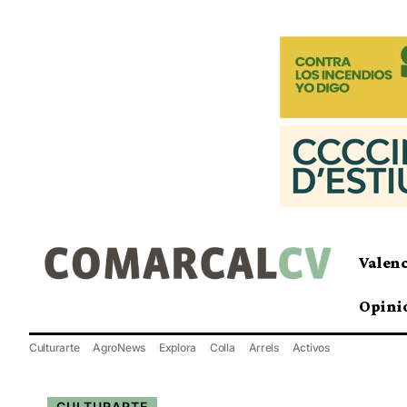
Valen
Opini
Culturarte
AgroNews
Explora
Colla
Arrels
Activos
CULTURARTE