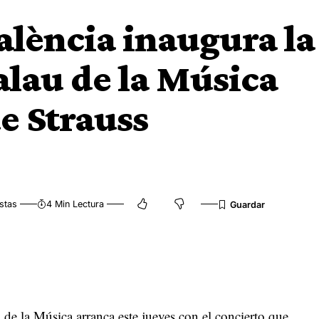
alència inaugura la
lau de la Música
de Strauss
stas
4 Min Lectura
e la Música arranca este jueves con el concierto que