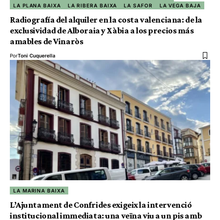
LA PLANA BAIXA
LA RIBERA BAIXA
LA SAFOR
LA VEGA BAJA
Radiografía del alquiler en la costa valenciana: de la
exclusividad de Alboraia y Xàbia a los precios más
amables de Vinaròs
Por
Toni Cuquerella
LA MARINA BAIXA
L’Ajuntament de Confrides exigeix la intervenció
institucional immediata: una veïna viu a un pis amb