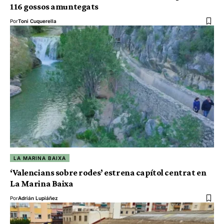
116 gossos amuntegats
Por
Toni Cuquerella
LA MARINA BAIXA
‘Valencians sobre rodes’ estrena capítol centrat en
La Marina Baixa
Por
Adrián Lupiáñez