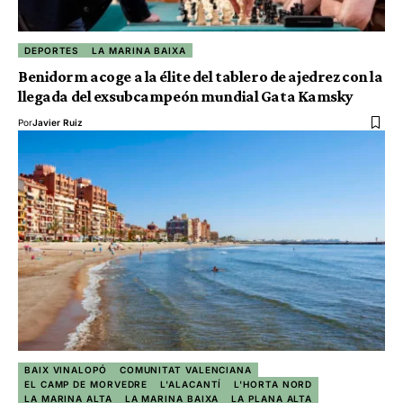
DEPORTES
LA MARINA BAIXA
Benidorm acoge a la élite del tablero de ajedrez con la
llegada del exsubcampeón mundial Gata Kamsky
Por
Javier Ruiz
BAIX VINALOPÓ
COMUNITAT VALENCIANA
EL CAMP DE MORVEDRE
L'ALACANTÍ
L'HORTA NORD
LA MARINA ALTA
LA MARINA BAIXA
LA PLANA ALTA