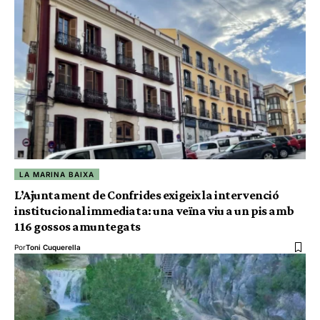
LA MARINA BAIXA
L’Ajuntament de Confrides exigeix la intervenció
institucional immediata: una veïna viu a un pis amb
116 gossos amuntegats
Por
Toni Cuquerella