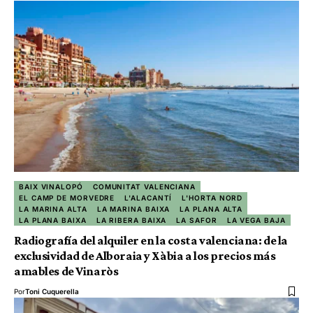
BAIX VINALOPÓ
COMUNITAT VALENCIANA
EL CAMP DE MORVEDRE
L'ALACANTÍ
L'HORTA NORD
LA MARINA ALTA
LA MARINA BAIXA
LA PLANA ALTA
LA PLANA BAIXA
LA RIBERA BAIXA
LA SAFOR
LA VEGA BAJA
Radiografía del alquiler en la costa valenciana: de la
exclusividad de Alboraia y Xàbia a los precios más
amables de Vinaròs
Por
Toni Cuquerella