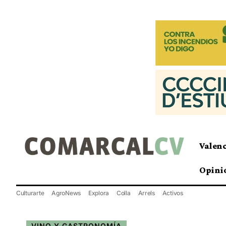
Valen
Opini
Culturarte
AgroNews
Explora
Colla
Arrels
Activos
VINO Y GASTRONOMÍA