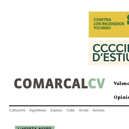
Valen
Opini
Culturarte
AgroNews
Explora
Colla
Arrels
Activos
L'HORTA NORD