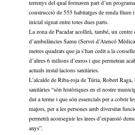
terrenys del qual formaven part d’un programa 
construcció de 555 habitatges de renda lliure 
inicial signat entre totes dues parts.
La zona de Pacadar acollirà, també, un centre d
d’ambulàncies Samu (Servei d’Atencó Mèdica 
metres quadrats que ja s’han cedit a la consell
d’altres 6 milions d’euros i que permetran aca
actuals instal·lacions sanitàries.
L’alcalde de Riba-roja de Túria, Robert Raga, h
sanitàries “són històriques en el nostre muni
dut a terme i que són essencials per a cobrir le
majors, per a les persones amb diversitat funci
permetrà aconseguir les àrees d’expansió demo
anys”.