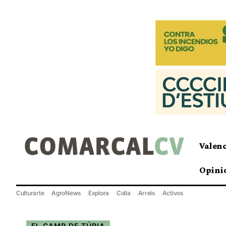
Valen
Opini
Culturarte
AgroNews
Explora
Colla
Arrels
Activos
EL CAMP DE TÚRIA