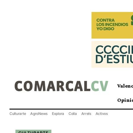
Valen
Opini
Culturarte
AgroNews
Explora
Colla
Arrels
Activos
CULTURARTE