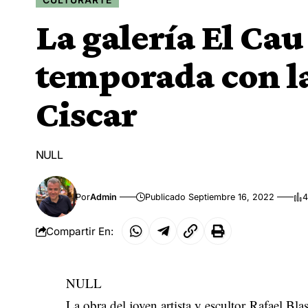
La galería El Cau
temporada con la
Ciscar
NULL
Por
Admin
Publicado Septiembre 16, 2022
4
Compartir En:
NULL
La obra del joven artista y escultor Rafael Bl