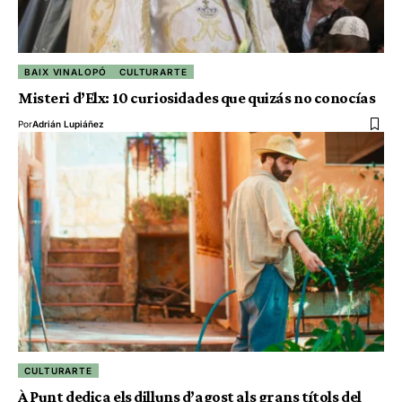
BAIX VINALOPÓ
CULTURARTE
Misteri d’Elx: 10 curiosidades que quizás no conocías
Por
Adrián Lupiáñez
CULTURARTE
À Punt dedica els dilluns d’agost als grans títols del