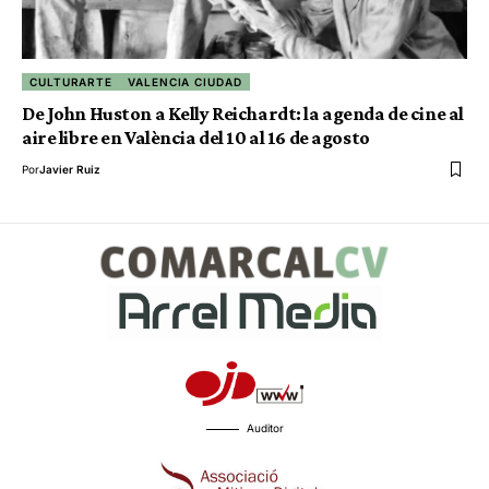
CULTURARTE
VALENCIA CIUDAD
De John Huston a Kelly Reichardt: la agenda de cine al
aire libre en València del 10 al 16 de agosto
Por
Javier Ruiz
Auditor