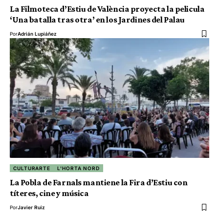
La Filmoteca d’Estiu de València proyecta la pelicula
‘Una batalla tras otra’ en los Jardines del Palau
Por
Adrián Lupiáñez
CULTURARTE
L'HORTA NORD
La Pobla de Farnals mantiene la Fira d’Estiu con
títeres, cine y música
Por
Javier Ruiz