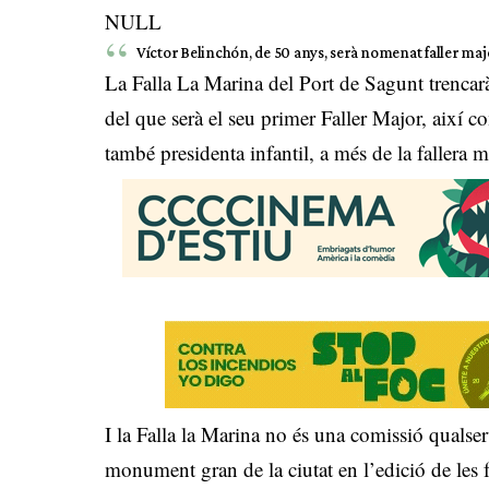
NULL
Víctor Belinchón, de 50 anys, serà nomenat faller m
La Falla La Marina del Port de Sagunt trenca
del que serà el seu primer Faller Major, així c
també presidenta infantil, a més de la fallera m
I la Falla la Marina no és una comissió qualse
monument gran de la ciutat en l’edició de les