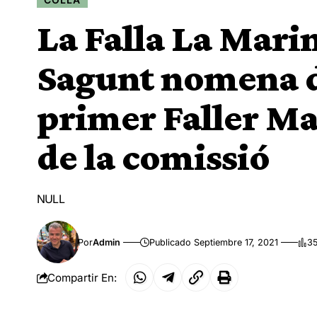
La Falla La Marin
Sagunt nomena di
primer Faller Maj
de la comissió
NULL
Por
Admin
Publicado Septiembre 17, 2021
35
Compartir En: