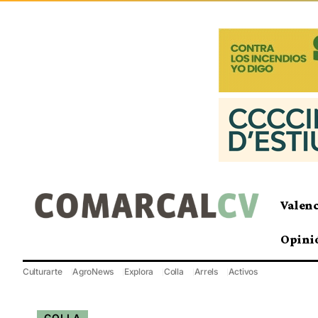
Valen
Opini
Culturarte
AgroNews
Explora
Colla
Arrels
Activos
COLLA