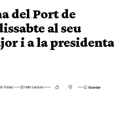
a del Port de
ssabte al seu
or i a la president
6 Vistas
1 Min Lectura