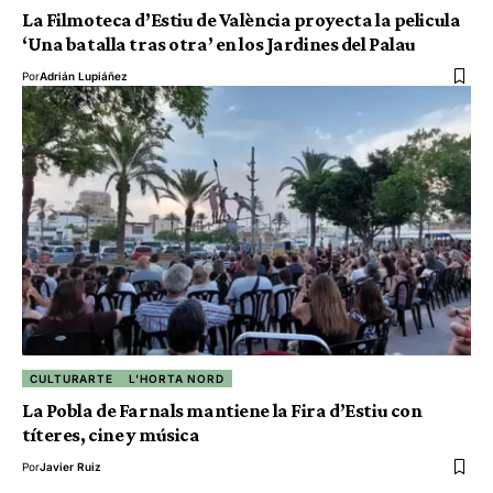
La Filmoteca d’Estiu de València proyecta la pelicula
‘Una batalla tras otra’ en los Jardines del Palau
Por
Adrián Lupiáñez
CULTURARTE
L'HORTA NORD
La Pobla de Farnals mantiene la Fira d’Estiu con
títeres, cine y música
Por
Javier Ruiz