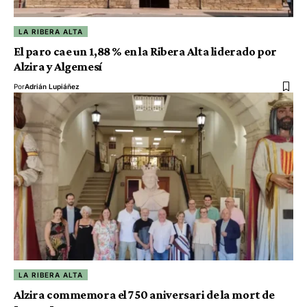
LA RIBERA ALTA
El paro cae un 1,88 % en la Ribera Alta liderado por
Alzira y Algemesí
Por
Adrián Lupiáñez
LA RIBERA ALTA
Alzira commemora el 750 aniversari de la mort de