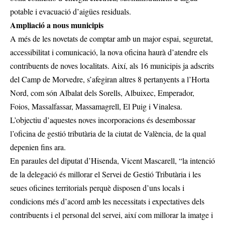
potable i evacuació d’aigües residuals.
Ampliació a nous municipis
A més de les novetats de comptar amb un major espai, seguretat,
accessibilitat i comunicació, la nova oficina haurà d’atendre els
contribuents de noves localitats. Així, als 16 municipis ja adscrits
del Camp de Morvedre, s’afegiran altres 8 pertanyents a l’Horta
Nord, com són Albalat dels Sorells, Albuixec, Emperador,
Foios, Massalfassar, Massamagrell, El Puig i Vinalesa.
L’objectiu d’aquestes noves incorporacions és desembossar
l’oficina de gestió tributària de la ciutat de València, de la qual
depenien fins ara.
En paraules del diputat d’Hisenda, Vicent Mascarell, “la intenció
de la delegació és millorar el Servei de Gestió Tributària i les
seues oficines territorials perquè disposen d’uns locals i
condicions més d’acord amb les necessitats i expectatives dels
contribuents i el personal del servei, així com millorar la imatge i