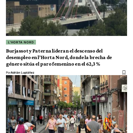
L'HORTA NORD
Burjassot y Paterna lideran el descenso del
desempleo en l’Horta Nord, donde la brecha de
género sitúa el paro femenino en el 62,3 %
Por
Adrián Lupiáñez