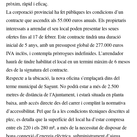
pròxim, ràpid i eficaç.
La corporació provincial ha fet públiques les condicions d’un
contracte que ascendix als 55.000 euros anuals. Els propietaris
interessats a arrendar el seu local poden presentar les seues
ofertes fins al 17 de febrer. Este contracte tindrà una duració
inicial de 5 anys, amb un pressupost global de 277.000 euros
IVA inclòs, i contempla pròrrogues indefinides. L’arrendador
haurà de tindre habilitat el local en un termini màxim de 6 mesos
des de la signatura del contracte.
Respecte a la ubicació, la nova oficina s’emplaçarà dins del
terme municipal de Sagunt. No podrà estar a més de 2.500
metres de distància de l’Ajuntament, i estarà situada en planta
baixa, amb accés directe des del carrer i complint la normativa
d’accessibilitat. Pel que fa a les condicions tècniques descrites al
plec, es detalla que la superfície del local ha d’estar compresa
entre els 220 i els 280 m², a més de la necessitat de disposar de
bona connexió d’energia elèctrica, subministrament d’aigua