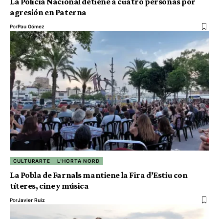
La Policía Nacional detiene a cuatro personas por
agresión en Paterna
Por
Pau Gómez
CULTURARTE
L'HORTA NORD
La Pobla de Farnals mantiene la Fira d’Estiu con
títeres, cine y música
Por
Javier Ruiz