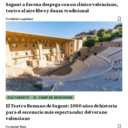
Sagunt a Escena despega con un clásico valenciano,
teatro al aire libre y danza tradicional
Por
Adrián Lupiáñez
CULTURARTE
EL CAMP DE MORVEDRE
El Teatro Romano de Sagunt: 2000 años de historia
para el escenario más espectacular del verano
valenciano
Por
Javier Ruiz