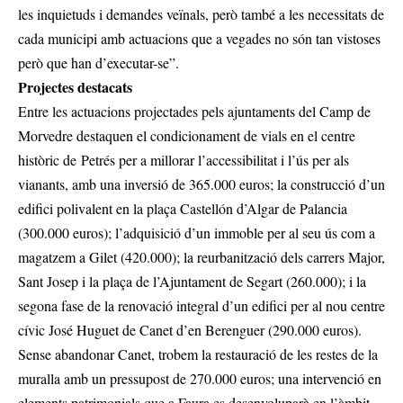
les inquietuds i demandes veïnals, però també a les necessitats de
cada municipi amb actuacions que a vegades no són tan vistoses
però que han d’executar-se”.
Projectes destacats
Entre les actuacions projectades pels ajuntaments del Camp de
Morvedre destaquen el condicionament de vials en el centre
històric de Petrés per a millorar l’accessibilitat i l’ús per als
vianants, amb una inversió de 365.000 euros; la construcció d’un
edifici polivalent en la plaça Castellón d’Algar de Palancia
(300.000 euros); l’adquisició d’un immoble per al seu ús com a
magatzem a Gilet (420.000); la reurbanització dels carrers Major,
Sant Josep i la plaça de l’Ajuntament de Segart (260.000); i la
segona fase de la renovació integral d’un edifici per al nou centre
cívic José Huguet de Canet d’en Berenguer (290.000 euros).
Sense abandonar Canet, trobem la restauració de les restes de la
muralla amb un pressupost de 270.000 euros; una intervenció en
elements patrimonials que a Faura es desenvoluparà en l’àmbit