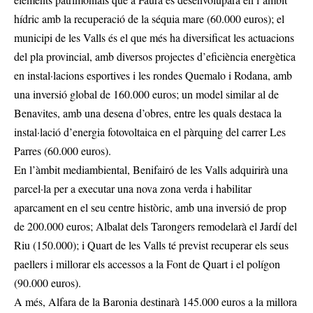
hídric amb la recuperació de la séquia mare (60.000 euros); el
municipi de les Valls és el que més ha diversificat les actuacions
del pla provincial, amb diversos projectes d’eficiència energètica
en instal·lacions esportives i les rondes Quemalo i Rodana, amb
una inversió global de 160.000 euros; un model similar al de
Benavites, amb una desena d’obres, entre les quals destaca la
instal·lació d’energia fotovoltaica en el pàrquing del carrer Les
Parres (60.000 euros).
En l’àmbit mediambiental, Benifairó de les Valls adquirirà una
parcel·la per a executar una nova zona verda i habilitar
aparcament en el seu centre històric, amb una inversió de prop
de 200.000 euros; Albalat dels Tarongers remodelarà el Jardí del
Riu (150.000); i Quart de les Valls té previst recuperar els seus
paellers i millorar els accessos a la Font de Quart i el polígon
(90.000 euros).
A més, Alfara de la Baronia destinarà 145.000 euros a la millora