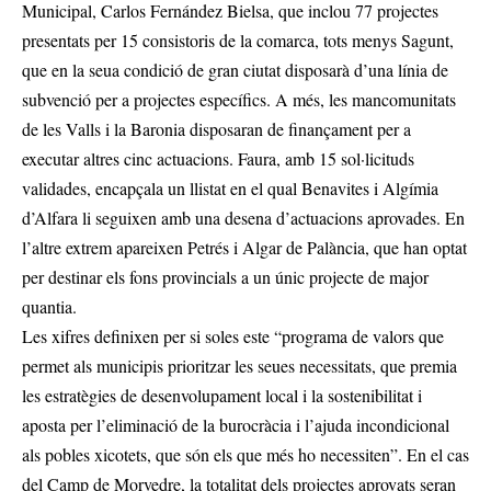
Municipal, Carlos Fernández Bielsa, que inclou 77 projectes
presentats per 15 consistoris de la comarca, tots menys Sagunt,
que en la seua condició de gran ciutat disposarà d’una línia de
subvenció per a projectes específics. A més, les mancomunitats
de les Valls i la Baronia disposaran de finançament per a
executar altres cinc actuacions. Faura, amb 15 sol·licituds
validades, encapçala un llistat en el qual Benavites i Algímia
d’Alfara li seguixen amb una desena d’actuacions aprovades. En
l’altre extrem apareixen Petrés i Algar de Palància, que han optat
per destinar els fons provincials a un únic projecte de major
quantia.
Les xifres definixen per si soles este “programa de valors que
permet als municipis prioritzar les seues necessitats, que premia
les estratègies de desenvolupament local i la sostenibilitat i
aposta per l’eliminació de la burocràcia i l’ajuda incondicional
als pobles xicotets, que són els que més ho necessiten”. En el cas
del Camp de Morvedre, la totalitat dels projectes aprovats seran