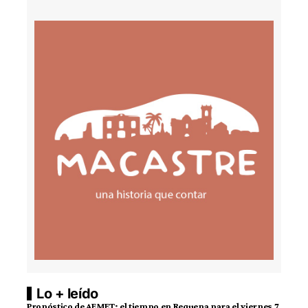
Lo + leído
Pronóstico de AEMET: el tiempo en Requena para el viernes 7