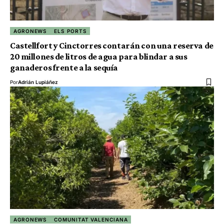
AGRONEWS
ELS PORTS
Castellfort y Cinctorres contarán con una reserva de
20 millones de litros de agua para blindar a sus
ganaderos frente a la sequía
Por
Adrián Lupiáñez
AGRONEWS
COMUNITAT VALENCIANA