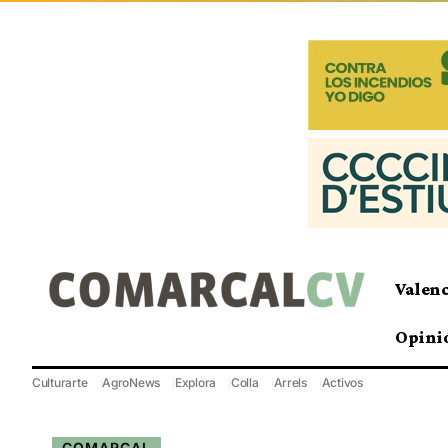
Valen
Opini
Culturarte
AgroNews
Explora
Colla
Arrels
Activos
COMARCAL