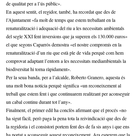
de qualitat per a l’ús públic».
En aquest sentit, el regidor, també, ha recordat que des de
l’Ajuntament «fa molt de temps que estem treballant en la
renaturalització i adequació del riu a les necessitats ambientals
del segle XXI fent inversions que ja superen els 130.000 euros»
el que segons Caparrós demostra «el nostre compromís en la
renaturalització d’un riu que està ple de vida perquè com hem
comprovat adaptant l’entorn a les necessitats mediambientals la
biodiversitat hi torna ràpidament».
Per la seua banda, per a l’alcalde, Roberto Granero, aquesta és
una molt bona notícia perquè significa «un reconeixement al
treball que estem fent i que continuarem realitzant per aconseguir
un cabal continu durant tot l’any».
Finalment, el primer edil ha conclòs afirmant que el procés «no
ha sigut fàcil, però paga la pena tota la reivindicació que des de
la regidoria i el consistori portem fent des de fa sis anys i que ens
ha portat a aconseguir aquest reconeixement. Ara esperem que la