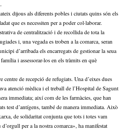
.
teix dijous als diferents pobles i ciutats quins són els
lladat que es necessiten per a poder col·laborar.
ativa de centralització i de recollida de tota la
fugiades i, una vegada es troben a la comarca, seran
nicipi d’arribada els encarregats de gestionar la seua
 família i assessorar-los en els tràmits en què
re centre de recepció de refugiats. Una d’eixes dues
va atenció mèdica i el treball de l’Hospital de Sagunt
nera immediata; així com de les farmàcies, que han
giats test d’antígens, també de manera immediata. Això
arxa, de solidaritat conjunta que tots i totes vam
 d’orgull per a la nostra comarca», ha manifestat