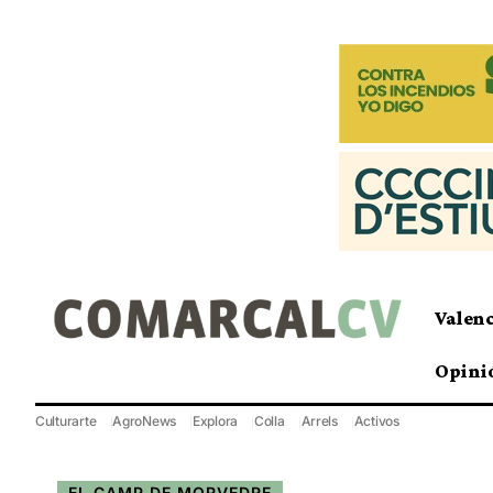
Valen
Opini
Culturarte
AgroNews
Explora
Colla
Arrels
Activos
EL CAMP DE MORVEDRE