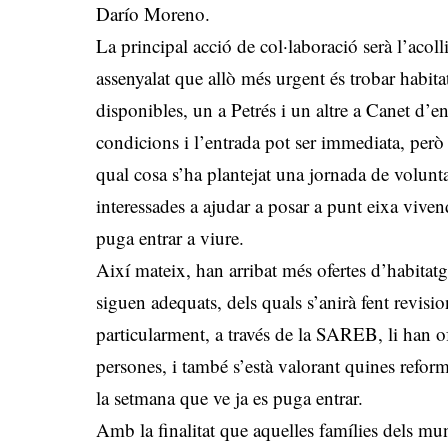
Darío Moreno.
La principal acció de col·laboració serà l’acol
assenyalat que allò més urgent és trobar habit
disponibles, un a Petrés i un altre a Canet d’
condicions i l’entrada pot ser immediata, però 
qual cosa s’ha plantejat una jornada de volunta
interessades a ajudar a posar a punt eixa vive
puga entrar a viure.
Així mateix, han arribat més ofertes d’habitat
siguen adequats, dels quals s’anirà fent revis
particularment, a través de la SAREB, li han ofe
persones, i també s’està valorant quines reform
la setmana que ve ja es puga entrar.
Amb la finalitat que aquelles famílies dels muni