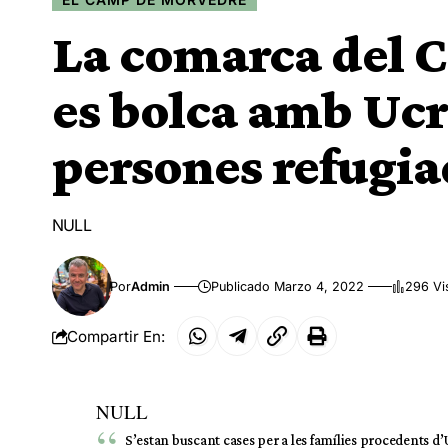
La comarca del 
es bolca amb Ucr
persones refugia
NULL
Por
Admin
Publicado Marzo 4, 2022
296 Vi
Compartir En:
NULL
S’estan buscant cases per a les famílies procedents d’