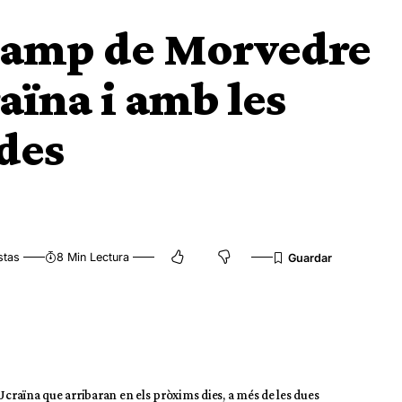
Camp de Morvedre
aïna i amb les
des
stas
8 Min Lectura
Ucraïna que arribaran en els pròxims dies, a més de les dues