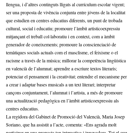
llengua, i d’altres continguts lligats al currículum escolar vigent;
ser una proposta de vivència conjunta entre jóvens de la localitat
que estudien en centres educatius diferents, un punt de trobada
cultural, social i educatiu; promoure l’àmbit artisticoexpressiu
mitjançant el treball col·laboratiu i en context, com a àmbit
generador de coneixements; promoure la conscienciació de
temàtiques socials actuals com el masclisme, el feixisme o el
racisme a través de la música; millorar la competència lingüística
en valencià de l’alumnat; aprendre a escriure textos literaris;
potenciar el pensament i la creativitat; entendre el mecanisme per
a crear i adaptar bases musicals a un text literari; interpretar
cançons conjuntament, l’alumnat i l’artista, a més de promoure
una actualització pedagògica en l’àmbit artisticoexpressiu als
centres educatius.
La regidora del Gabinet de Promoció del Valencià, Maria Josep
Soriano, que ha assistit a l’acte, comenta: «Ens agrada molt
participar en una proposta tan interactiva i innovadora. Tot el que