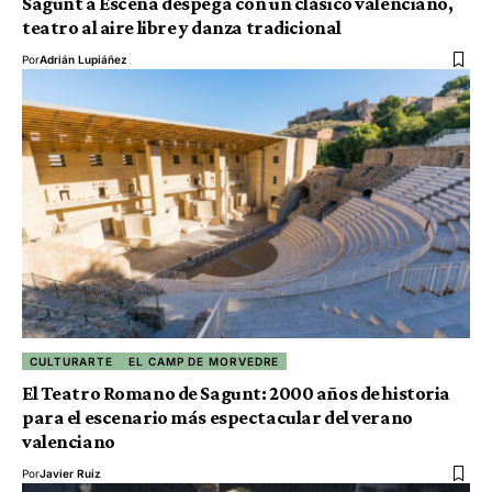
Sagunt a Escena despega con un clásico valenciano,
teatro al aire libre y danza tradicional
Por
Adrián Lupiáñez
CULTURARTE
EL CAMP DE MORVEDRE
El Teatro Romano de Sagunt: 2000 años de historia
para el escenario más espectacular del verano
valenciano
Por
Javier Ruiz