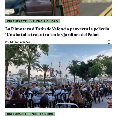
CULTURARTE
VALENCIA CIUDAD
La Filmoteca d’Estiu de València proyecta la pelicula
‘Una batalla tras otra’ en los Jardines del Palau
Por
Adrián Lupiáñez
CULTURARTE
L'HORTA NORD