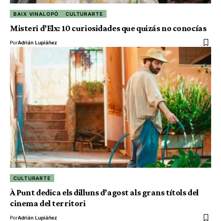
BAIX VINALOPÓ
CULTURARTE
Misteri d’Elx: 10 curiosidades que quizás no conocías
Por
Adrián Lupiáñez
CULTURARTE
À Punt dedica els dilluns d’agost als grans títols del
cinema del territori
Por
Adrián Lupiáñez