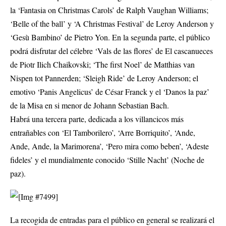
la ‘Fantasia on Christmas Carols’ de Ralph Vaughan Williams;
‘Belle of the ball’ y ‘A Christmas Festival’ de Leroy Anderson y
‘Gesù Bambino’ de Pietro Yon. En la segunda parte, el público
podrá disfrutar del célebre ‘Vals de las flores’ de El cascanueces
de Piotr Ilich Chaikovski; ‘The first Noel’ de Matthias van
Nispen tot Pannerden; ‘Sleigh Ride’ de Leroy Anderson; el
emotivo ‘Panis Angelicus’ de César Franck y el ‘Danos la paz’
de la Misa en si menor de Johann Sebastian Bach.
Habrá una tercera parte, dedicada a los villancicos más
entrañables con ‘El Tamborilero’, ‘Arre Borriquito’, ‘Ande,
Ande, Ande, la Marimorena’, ‘Pero mira como beben’, ‘Adeste
fideles’ y el mundialmente conocido ‘Stille Nacht’ (Noche de
paz).
La recogida de entradas para el público en general se realizará el