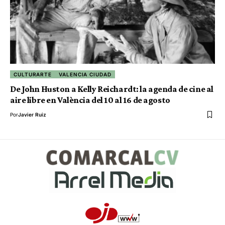
CULTURARTE
VALENCIA CIUDAD
De John Huston a Kelly Reichardt: la agenda de cine al
aire libre en València del 10 al 16 de agosto
Por
Javier Ruiz