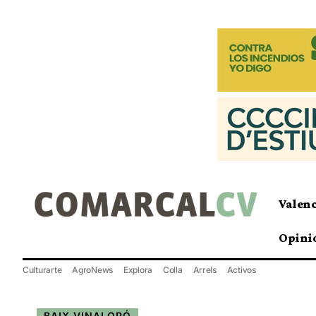
Valen
Opini
Culturarte
AgroNews
Explora
Colla
Arrels
Activos
BAIX VINALOPÓ