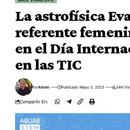
La astrofísica Ev
referente femen
en el Día Interna
en las TIC
Por
Admin
Publicado Mayo 3, 2023
344 Vis
Compartir En: