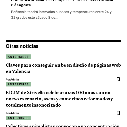
8 de agosto
Peñíscola tendrá intervalos nubosos y temperaturas entre 24 y
32 grados este sábado 8 de…
Otras noticias
ANTERIORES
Claves para conseguir un buen diseño de páginas web
en Valencia
Por
Admin
ANTERIORES
El CIM de Xirivella celebrará sus 100 años con un
nuevo escenario, aseos y camerinos reformados y
totalmente insonorizado
Por
Admin
ANTERIORES
Colectivos animalistas convocan una concentración