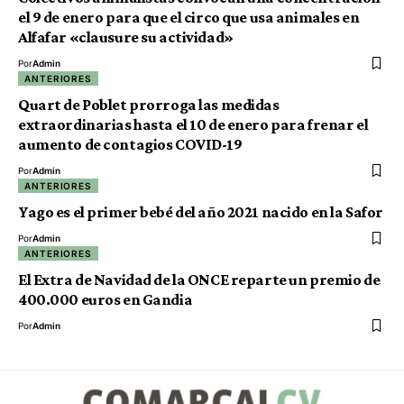
el 9 de enero para que el circo que usa animales en
Alfafar «clausure su actividad»
Por
Admin
ANTERIORES
Quart de Poblet prorroga las medidas
extraordinarias hasta el 10 de enero para frenar el
aumento de contagios COVID-19
Por
Admin
ANTERIORES
Yago es el primer bebé del año 2021 nacido en la Safor
Por
Admin
ANTERIORES
El Extra de Navidad de la ONCE reparte un premio de
400.000 euros en Gandia
Por
Admin