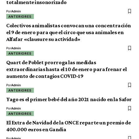
totalmente insonorizado
Por
Admin
ANTERIORES
Colectivos animalistas convocan una concentración
el 9 de enero para que el circo que usa animales en
Alfafar «clausure su actividad»
Por
Admin
ANTERIORES
Quart de Poblet prorroga las medidas
extraordinarias hasta el 10 de enero para frenar el
aumento de contagios COVID-19
Por
Admin
ANTERIORES
Yago es el primer bebé del año 2021 nacido en la Safor
Por
Admin
ANTERIORES
El Extra de Navidad de la ONCE reparte un premio de
400.000 euros en Gandia
Por
Admin