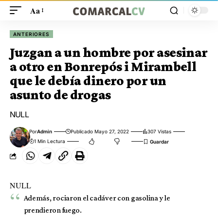
Aa
ANTERIORES
Juzgan a un hombre por asesinar
a otro en Bonrepós i Mirambell
que le debía dinero por un
asunto de drogas
NULL
Por
Admin
Publicado Mayo 27, 2022
307 Vistas
1 Min Lectura
NULL
Además, rociaron el cadáver con gasolina y le
prendieron fuego.