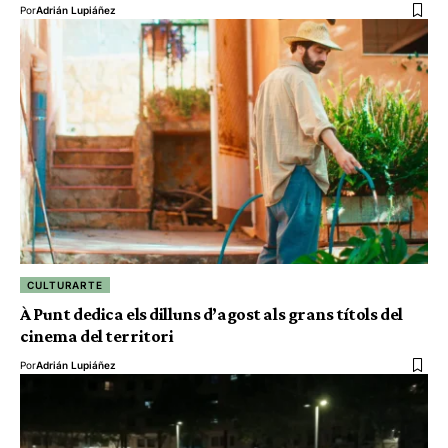
Por
Adrián Lupiáñez
CULTURARTE
À Punt dedica els dilluns d’agost als grans títols del
cinema del territori
Por
Adrián Lupiáñez