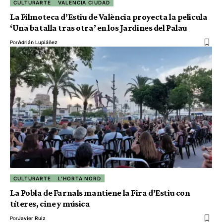
CULTURARTE
VALENCIA CIUDAD
La Filmoteca d’Estiu de València proyecta la pelicula
‘Una batalla tras otra’ en los Jardines del Palau
Por
Adrián Lupiáñez
CULTURARTE
L'HORTA NORD
La Pobla de Farnals mantiene la Fira d’Estiu con
títeres, cine y música
Por
Javier Ruiz