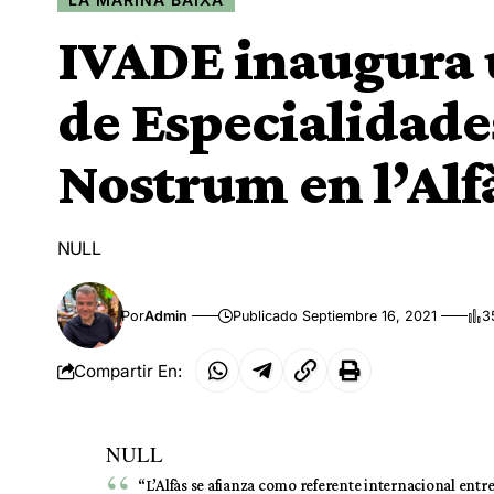
IVADE inaugura 
de Especialidade
Nostrum en l’Alf
NULL
Por
Admin
Publicado Septiembre 16, 2021
3
Compartir En:
NULL
“L’Alfàs se afianza como referente internacional entre 