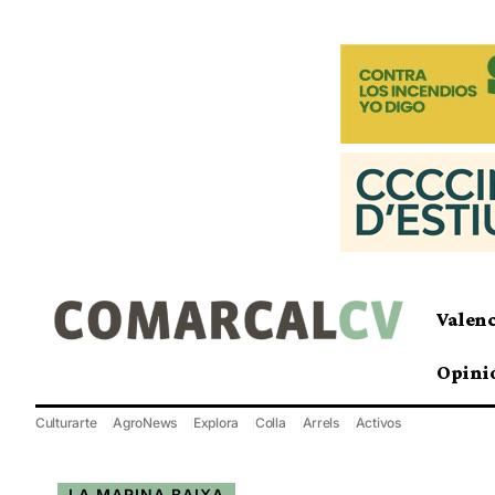
Valen
Opini
Culturarte
AgroNews
Explora
Colla
Arrels
Activos
LA MARINA BAIXA