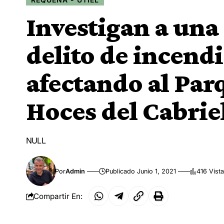
Investigan a una
delito de incendi
afectando al Par
Hoces del Cabrie
NULL
Por
Admin
Publicado Junio 1, 2021
416 Vist
Compartir En: