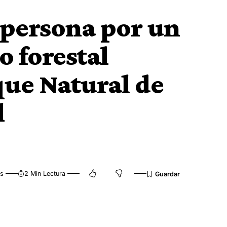
 persona por un
o forestal
que Natural de
l
as
2 Min Lectura