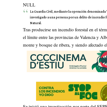
NULL
La Guardia Civil, mediante la operación denominada
investigado a una persona por un delito de incendio 
Natural.
Tras producirse un incendio forestal en el té
el límite entre las provincias de Valencia y A
monte y bosque de ribera, y siendo afectado el
Se inició una investigación por parte del SEP