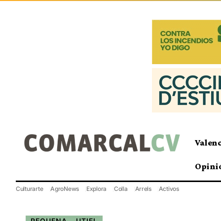
Valen
Opini
Culturarte
AgroNews
Explora
Colla
Arrels
Activos
REQUENA - UTIEL