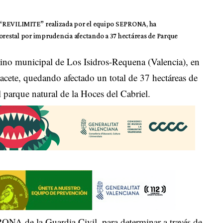
 “REVILIMITE” realizada por el equipo SEPRONA, ha
forestal por imprudencia afectando a 37 hectáreas de Parque
rmino municipal de Los Isidros-Requena (Valencia), en
lbacete, quedando afectado un total de 37 hectáreas de
 parque natural de la Hoces del Cabriel.
RONA de la Guardia Civil, para determinar a través de