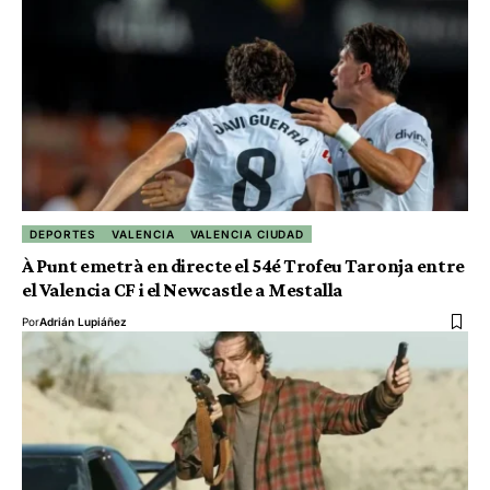
DEPORTES
VALENCIA
VALENCIA CIUDAD
À Punt emetrà en directe el 54é Trofeu Taronja entre
el Valencia CF i el Newcastle a Mestalla
Por
Adrián Lupiáñez