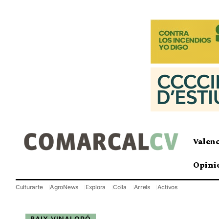
Valen
Opini
Culturarte
AgroNews
Explora
Colla
Arrels
Activos
BAIX VINALOPÓ