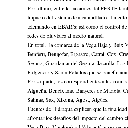
Por último, entre las acciones del PERTE tamb
impacto del sistema de alcantarillado al medio
telemando en EBAR’s; así como el control de l
redes de pluviales al medio natural.
En total, la comarca de la Vega Baja y Baix 
Benferri, Benijófar, Bigastro, Catral, Cox, Cr
Segura, Guardamar del Segura, Jacarilla, Los
Fulgencio y Santa Pola los que se beneficiará
Por su parte, los correspondientes a las coma
Algueña, Beneixama, Banyeres de Mariola, Ca
Salinas, Sax, Xixona, Agost, Aigües.
Fuentes de Hidraqua explican que la finalidad 
afrontar los desafíos del impacto del cambio c
Vega Baja, Vinalopó y L’Alacantí, y sus recur