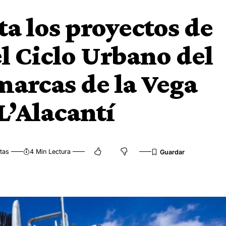
a los proyectos de
el Ciclo Urbano del
marcas de la Vega
L’Alacantí
tas
4 Min Lectura