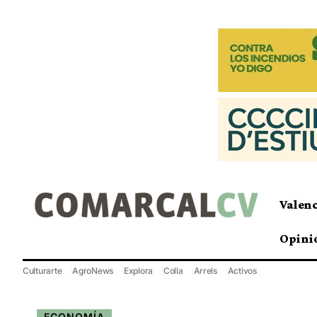
Valen
Opini
Culturarte
AgroNews
Explora
Colla
Arrels
Activos
ECONOMÍA