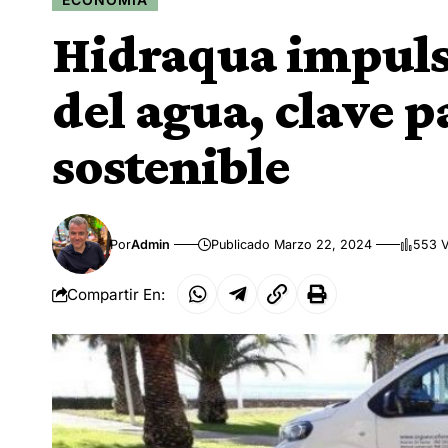
Hidraqua impulsa
del agua, clave p
sostenible
Por
Admin
Publicado Marzo 22, 2024
553 V
Compartir En: