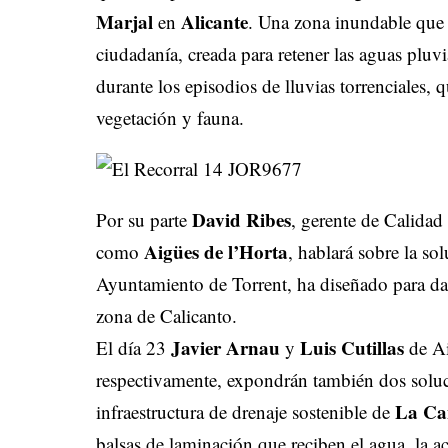
Marjal
Alicante
en
. Una zona inundable que 
ciudadanía, creada para retener las aguas pluvi
durante los episodios de lluvias torrenciales, 
vegetación y fauna.
David Ribes
Por su parte
, gerente de Calidad
Aigües de l’Horta
como
, hablará sobre la s
Ayuntamiento de Torrent, ha diseñado para dar 
zona de Calicanto.
Javier Arnau
Luis Cutillas
El día 23
y
de Ai
respectivamente, expondrán también dos soluci
La Ca
infraestructura de drenaje sostenible de
balsas de laminación que reciben el agua, la ac