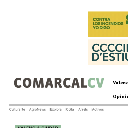
Valen
Opini
Culturarte
AgroNews
Explora
Colla
Arrels
Activos
VALENCIA CIUDAD