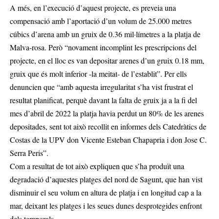
A més, en l’execució d’aquest projecte, es preveia una
compensació amb l’aportació d’un volum de 25.000 metres
cúbics d’arena amb un gruix de 0.36 mil·límetres a la platja de
Malva-rosa. Però “novament incomplint les prescripcions del
projecte, en el lloc es van depositar arenes d’un gruix 0.18 mm,
gruix que és molt inferior -la meitat- de l’establit”. Per ells
denuncien que “amb aquesta irregularitat s’ha vist frustrat el
resultat planificat, perquè davant la falta de gruix ja a la fi del
mes d’abril de 2022 la platja havia perdut un 80% de les arenes
depositades, sent tot això recollit en informes dels Catedràtics de
Costas de la UPV don Vicente Esteban Chapapria i don Jose C.
Serra Peris”.
Com a resultat de tot això expliquen que s’ha produït una
degradació d’aquestes platges del nord de Sagunt, que han vist
disminuir el seu volum en altura de platja i en longitud cap a la
mar, deixant les platges i les seues dunes desprotegides enfront
dels temporals.